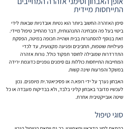
אופן האבחון וסימני אזהרה המחייבים
התייחסות מיידית
סימן האזהרה החשוב ביותר הוא נטיות אובדניות שבאות לידי
ביטוי בעל פה ומבחינה התנהגותית, דבר מהחייב טיפול מיידי.
זאת בנוסף להסתגרות בבית ושהייה תכופה במיטה, הפסקת
פעילויות שוטפות, תחביבים ופגיעה מקצועית, עד לכדי
התדרדרות שמובילה לחוסר תפקוד כולל. נורות אזהרה
המחייבות התייחסות כוללות גם סימנים גופניים כדוגמת ירידה
במשקל והפרעות שינה קשות.
האבחון נערך על ידי רופא.ה או פסיכיאטר.ית מיומנים. נכון
לעכשיו מדובר באבחון קליני בלבד, ולא בבדיקות מעבדה או כל
שיטה אובייקטיבית אחרת.
סוגי טיפול
בהתאם לסוג הדיכאון ומאפייניו, כך גם יותאם הטיפול הנכון