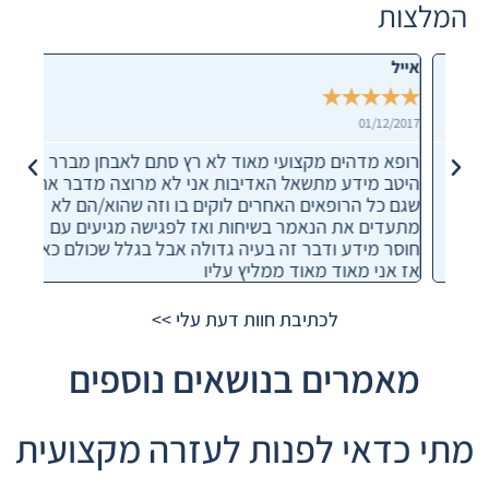
המלצות
אייל
erti
★
★
★
★
★
★
★
1/2022
01/12/2017
ח
רופא מדהים מקצועי מאוד לא רץ סתם לאבחן מברר
לקח 
א
היטב מידע מתשאל האדיבות אני לא מרוצה מדבר אחד
שנתק
שגם כל הרופאים האחרים לוקים בו וזה שהוא/הם לא
מומח
,
מתעדים את הנאמר בשיחות ואז לפגישה מגיעים עם
והתמ
חוסר מידע ודבר זה בעיה גדולה אבל בגלל שכולם כאלו
לא מ
אז אני מאוד מאוד ממליץ עליו
פחות
לכתיבת חוות דעת עלי >>
מאמרים בנושאים נוספים
מתי כדאי לפנות לעזרה מקצועית